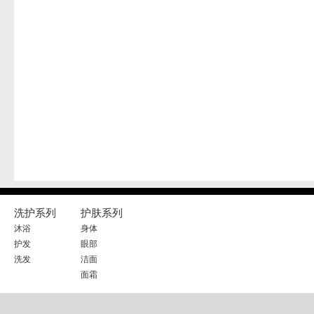
洗护系列
护肤系列
沐浴
身体
护发
眼部
洗发
洁面
面霜